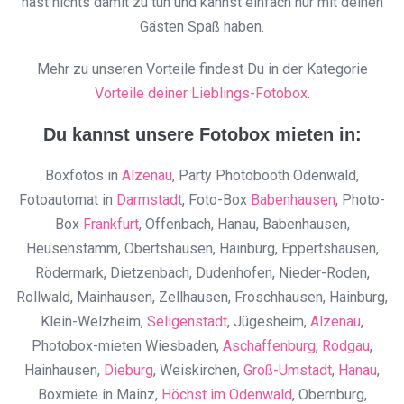
hast nichts damit zu tun und kannst einfach nur mit deinen
Gästen Spaß haben.
Mehr zu unseren Vorteile findest Du in der Kategorie
Vorteile deiner Lieblings-Fotobox
.
Du kannst unsere Fotobox mieten in:
Boxfotos in
Alzenau
, Party Photobooth Odenwald,
Fotoautomat in
Darmstadt
, Foto-Box
Babenhausen
, Photo-
Box
Frankfurt
, Offenbach, Hanau, Babenhausen,
Heusenstamm, Obertshausen, Hainburg, Eppertshausen,
Rödermark, Dietzenbach, Dudenhofen, Nieder-Roden,
Rollwald, Mainhausen, Zellhausen, Froschhausen, Hainburg,
Klein-Welzheim,
Seligenstadt
, Jügesheim,
Alzenau
,
Photobox-mieten Wiesbaden,
Aschaffenburg
,
Rodgau
,
Hainhausen,
Dieburg
, Weiskirchen,
Groß-Umstadt
,
Hanau
,
Boxmiete in Mainz,
Höchst im Odenwald
, Obernburg,